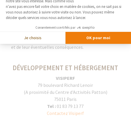
LIENS
notre site vous intéresse. Mais comme vous
Axeptio consent
n'avez pas encore fait votre choix en matière de cookies, on ne sait pas si
vous nous autorisez à suivre votre visite ou non. Vous pouvez même
Les liens proposés vers d'autres sites sont
décider quels services vous nous autorisez à lancer.
communiqués à titre indicatif et ne sauraient engager
la responsabilité de la Société France Bati Courtage,
Consentements certifiés par
tant en ce qui concerne les contenus et les conditions
Je choisis
OK pour moi
d'accès que l'usage qu'il peut être fait de ces contenus
et de leur éventuelles conséquences.
DÉVELOPPEMENT ET HÉBERGEMENT
VISIPERF
79 boulevard Richard Lenoir
(A proximité du Centre d'Activités Patton)
75011 Paris
Tel :
01 83 79 13 77
Contactez Visiperf