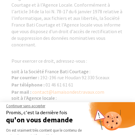
Courtage et à l’Agence Locale. Conformément à
l'article 34 de la loi N. 78-17 du 6 janvier 1978 relative à
l'informatique, aux fichiers et aux libertés, la Société
France Bati Courtage et l’Agence locale vous informe
que vous disposez d'un droit d'accès de rectification et
de suppression des données nominatives vous
concernant.
Pour exercer ce droit, adressez-vous :
soit à la Société France Bati Courtage :
Par courrier :
192-196 rue Houdan 92 330 Sceaux
Par téléphone :
01 46 61 61 61
Par mail :
contact@lamaisondestravaux.com
soit à l’Agence locale :
Par courrier :
229 avenue de la Division Leclerc
Continuer sans accepter
Par téléphone :
01 79 72 87 22
Promis, c'est la dernière fois
qu'on vous demande
Par mail :
delphine.pathier@lamaisondestravaux.com
Plateforme de Gestion du Consentement 
On est vraiment très content que le contenu de