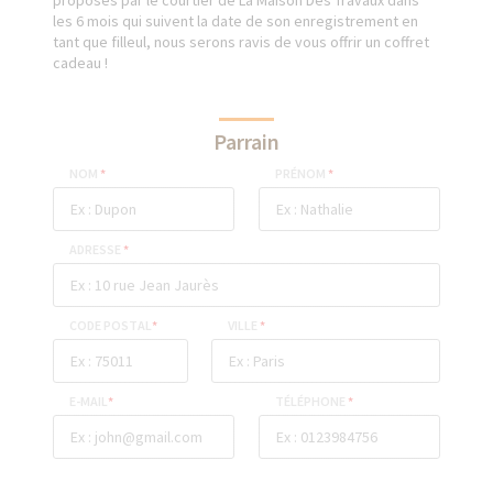
proposés par le courtier de La Maison Des Travaux dans
les 6 mois qui suivent la date de son enregistrement en
tant que filleul, nous serons ravis de vous offrir un coffret
cadeau !
Parrain
NOM
*
PRÉNOM
*
ADRESSE
*
CODE POSTAL
*
VILLE
*
E-MAIL
*
TÉLÉPHONE
*