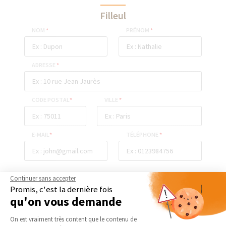
Filleul
NOM
*
PRÉNOM
*
ADRESSE
*
CODE POSTAL
*
VILLE
*
E-MAIL
*
TÉLÉPHONE
*
Continuer sans accepter
ENVOYER
Promis, c'est la dernière fois
qu'on vous demande
Plateforme de Gestion du Consentement 
On est vraiment très content que le contenu de