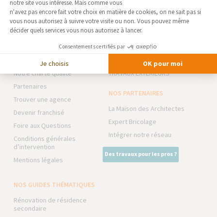
notre site vous intéresse. Mais comme vous
Axeptio consent
n'avez pas encore fait votre choix en matière de cookies, on ne sait pas si
vous nous autorisez à suivre votre visite ou non. Vous pouvez même
AGENCE D'ANTONY -
NOS DOMAINES
décider quels services vous nous autorisez à lancer.
VERRIÈRES
D’INTERVENTION
Qui sommes-nous
EXTENSION
Consentements certifiés par
Actualités
RÉNOVATION INTÉRIEURE
Je choisis
OK pour moi
Notre charte qualité
TRAVAUX EXTÉRIEURS
Partenaires
NOS PARTENAIRES
Trouver une agence
La Maison des Architectes
Devenir franchisé
Expert Bricolage
Foire aux Questions
Intégrer notre réseau
Conditions générales
d’intervention
Des travaux pour les pros ?
Mentions légales
NOS GUIDES THÉMATIQUES
Rénovation de résidence
secondaire