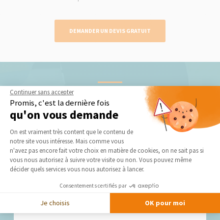
DEMANDER UN DEVIS GRATUIT
Nos derniers conseils et actus
Continuer sans accepter
Promis, c'est la dernière fois
qu'on vous demande
Plateforme de Gestion du Consentement 
On est vraiment très content que le contenu de
notre site vous intéresse. Mais comme vous
Axeptio consent
n'avez pas encore fait votre choix en matière de cookies, on ne sait pas si
vous nous autorisez à suivre votre visite ou non. Vous pouvez même
décider quels services vous nous autorisez à lancer.
Mode d’emploi pour trouver un bon maçon près
Consentements certifiés par
de chez vous !
La recherche d’artisans fiables et qualifiés s’apparente
Je choisis
OK pour moi
souvent...