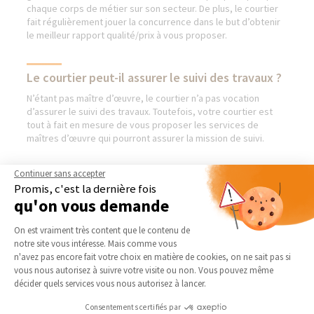
chaque corps de métier sur son secteur. De plus, le courtier
fait régulièrement jouer la concurrence dans le but d’obtenir
le meilleur rapport qualité/prix à vous proposer.
Le courtier peut-il assurer le suivi des travaux ?
N’étant pas maître d’œuvre, le courtier n’a pas vocation
d’assurer le suivi des travaux. Toutefois, votre courtier est
tout à fait en mesure de vous proposer les services de
maîtres d’œuvre qui pourront assurer la mission de suivi.
Continuer sans accepter
Promis, c'est la dernière fois
AGENCE D'ANTONY -
NOS DOMAINES
qu'on vous demande
VERRIÈRES
D’INTERVENTION
Plateforme de Gestion du Consentement 
On est vraiment très content que le contenu de
Qui sommes-nous
EXTENSION
notre site vous intéresse. Mais comme vous
Actualités
RÉNOVATION INTÉRIEURE
Axeptio consent
n'avez pas encore fait votre choix en matière de cookies, on ne sait pas si
vous nous autorisez à suivre votre visite ou non. Vous pouvez même
Notre charte qualité
TRAVAUX EXTÉRIEURS
décider quels services vous nous autorisez à lancer.
Partenaires
NOS PARTENAIRES
Consentements certifiés par
Trouver une agence