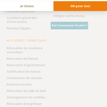
La Maison des Architectes
Devenir franchisé
Je choisis
OK pour moi
Expert Bricolage
Foire aux Questions
Intégrer notre réseau
Conditions générales
d’intervention
Des travaux pour les pros ?
Mentions légales
NOS GUIDES THÉMATIQUES
Rénovation de résidence
secondaire
Rénovation de Maison
Rénovation d'appartement
Surélévation de maison
Construction de véranda
Extension en bois
Rénovation de salle de bain
Aménagement de combles
Rénovation énergétique