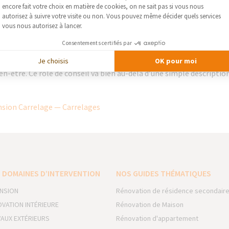
Axeptio consent
ont donc éco-compatibles.
encore fait votre choix en matière de cookies, on ne sait pas si vous nous
vant, guider les clients dans leur choix… Les vendeurs-décorateur
autorisez à suivre votre visite ou non. Vous pouvez même décider quels services
vous nous autorisez à lancer.
ent de commencer à apprendre à écouter les clients, àdresser avec eux
 avec leur mode de vie et leur budget. Pour s’adapter à ses différe
Consentements certifiés par
de l’entrée au haut de gamme. Des solutions techniques adaptées à
Je choisis
OK pour moi
r les personnes à mobilité réduite. Mais c’est aussi répondre à d
en-être. Ce rôle de conseil va bien au-delà d’une simple descriptio
sion Carrelage — Carrelages
 DOMAINES D’INTERVENTION
NOS GUIDES THÉMATIQUES
NSION
Rénovation de résidence secondair
VATION INTÉRIEURE
Rénovation de Maison
AUX EXTÉRIEURS
Rénovation d'appartement