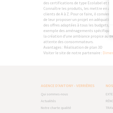
des certifications de type Ecolabel et s
Connaître les produits, les mettre en a
clients de A à Z. Pour ce faire, il convi
de leur proposer un projet en adéquation
des offres adaptées à tous les budgets, 
exemple des aménagements spécifiques pou
la création d’une ambiance propice au bi
attente des consommateurs.
Avantages : Réalisation de plan 3D
Visiter le site de notre partenaire :
Dimen
AGENCE D'ANTONY - VERRIÈRES
NOS
Qui sommes-nous
EXTE
Actualités
RÉNO
Notre charte qualité
TRAV