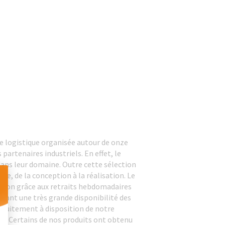
e logistique organisée autour de onze
partenaires industriels. En effet, le
dans leur domaine. Outre cette sélection
ue, de la conception à la réalisation. Le
vraison grâce aux retraits hebdomadaires
ssant une très grande disponibilité des
 Personnalisez vos Options
atuitement à disposition de notre
EC. Certains de nos produits ont obtenu