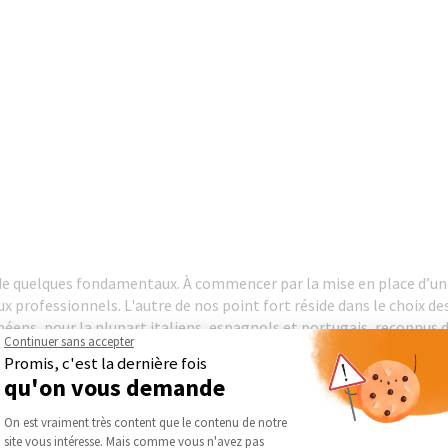
de quelques fondamentaux. À commencer par la mise en place d’un
 professionnels. L'autre de nos point fort réside dans le choix des 
éens, pour la plupart italiens, espagnols et portugais, reconnus 
Continuer sans accepter
u apportent à leurs clients des conseils et une assistance techniq
Promis, c'est la dernière fois
 de plans de salle de bains en 3D. Il a aussi réduit ses délais de li
qu'on vous demande
nes partenaires. La structure dispose ainsi d’un stock lui garanti
Plateforme de Gestion du Consentement :
 Marque De Distributeur. Nous mettons aussi des échantillons gr
On est vraiment très content que le contenu de notre
ratuitset personnalisés. Nos carrelages bénéficient des normes UP
site vous intéresse. Mais comme vous n'avez pas