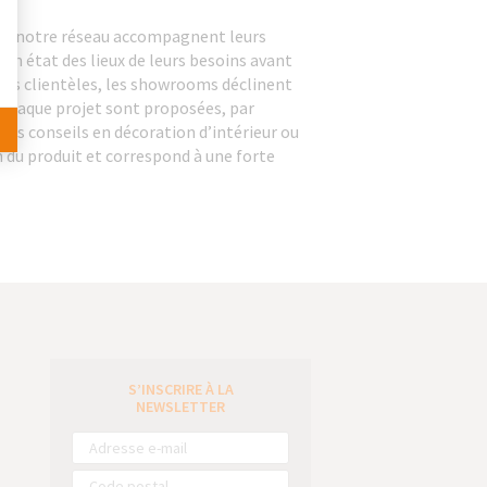
s de notre réseau accompagnent leurs
 un état des lieux de leurs besoins avant
ntes clientèles, les showrooms déclinent
 chaque projet sont proposées, par
es conseils en décoration d’intérieur ou
n du produit et correspond à une forte
S’INSCRIRE À LA
e
NEWSLETTER